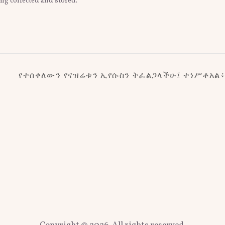
ing collected and stored.
የተሰቀለውን የናዝሬቱን ኢየሱስን ትፈልጋላችሁ፤ ተነሥቶአል፥ 