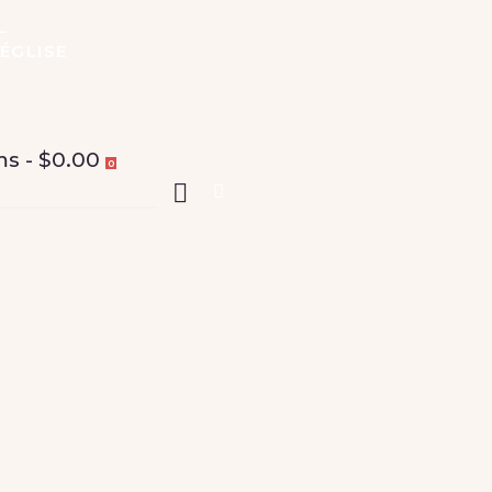
L
ÉGLISE
ms
-
$0.00
0