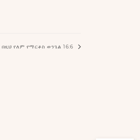
በዚህ የለም የማርቆስ ወንጌል 16:6