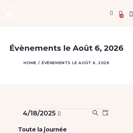
0
Évènements le Août 6, 2026
HOME
ÉVÈNEMENTS LE AOÛT 6, 2026
Évènements
R
N
4/18/2025
R
J
a
e
S
e
for
o
c
v
é
c
u
Toute la journée
Avr
h