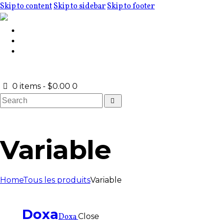
Skip to content
Skip to sidebar
Skip to footer
ACCUEIL
NOTRE ÉGLISE
FAQ
0 items
-
$0.00
0
Variable
Home
Tous les produits
Variable
Doxa
Doxa
Close